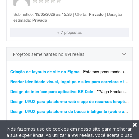
Submetido:
19/05/2026 às 15:26
| Oferta:
Privado
| Duração
estimada:
Privado
+ 7 propostas
Projetos semelhantes no 99Freelas
Criação de layouts de site no Figma
- Estamos procurando um designer com experiência em UI/UX para desenvolver os layouts de um site no Figma. O projeto contempla a criação do layout da página inicial e de p...
Recriar identidade visual, logotipo e sites para corretora e transportadora
Design de interface para aplicativo BR Date
- **Vaga Freelancer - Web Designer** Estamos em busca de um(a) **Web Designer Freelancer** criativo(a) e comprometido(a) para desenvolver layouts modernos e funcionais para projetos web. Projeto pa...
Design UI/UX para plataforma web e app de recursos terapêuticos infantis
Design UI/UX para plataforma de busca inteligente (web e app)
- So
Nós fazemos uso de cookies em nosso site para melhorar
a sua experiência. Ao utilizar a 99Freelas, você aceita o uso
@2014-2026 99Freelas. Todos os direitos reservados.