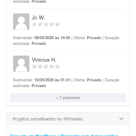
estimada:
Privado
Jc W.
Submetido:
08/05/2026 às 19:56
| Oferta:
Privado
| Duração
estimada:
Privado
Vinicius H.
Submetido:
10/05/2026 às 01:41
| Oferta:
Privado
| Duração
estimada:
Privado
+ 7 propostas
Projetos semelhantes no 99Freelas
Criar site em WordPress e Elementor com design criativo
- Descrição do Projeto: Olá! Estou procurando um(a) web designer freelancer para desenvolver o website de um projeto simples voltado para ensinamentos, desenvolvimento pessoal e...