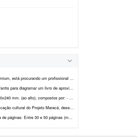
ditorial e diagramação para revisar, modernizar e manter nosso cat&aac...
ente 140 páginas. O conteúdo e as imagens já estão prontos. Precis...
380 páginas impressas a 1/1 cor (preto) em ior 90 grs. -...
á, desenvolvido em Guaíra (SP). É importante que o p...
 50 páginas (máximo). * Referências visuais: Ser...