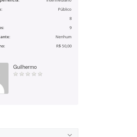
periência:
Intermediário
e:
Público
8
s:
9
ante:
Nenhum
mo:
R$ 50,00
Guilhermo