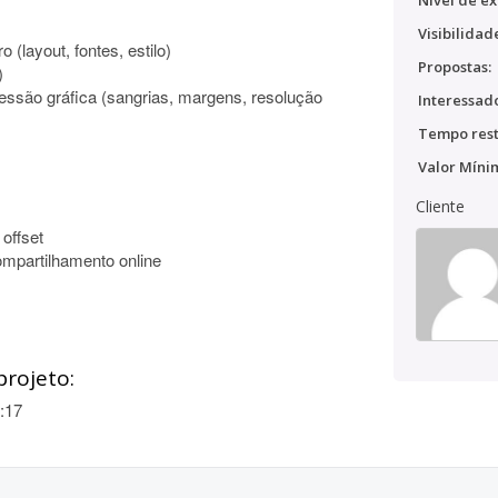
Nível de ex
Visibilidad
o (layout, fontes, estilo)
Propostas:
)
ressão gráfica (sangrias, margens, resolução
Interessado
Tempo rest
Valor Míni
Cliente
offset
compartilhamento online
projeto:
:17