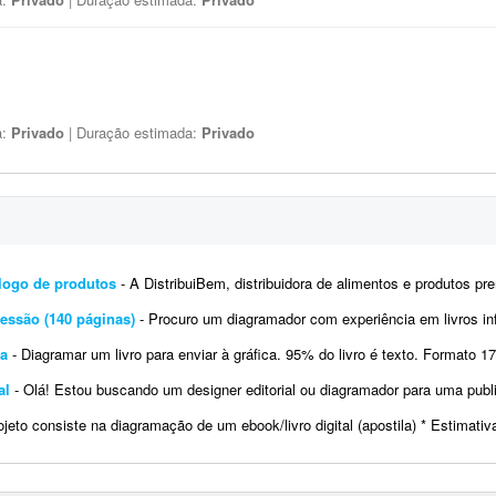
a:
Privado
| Duração estimada:
Privado
álogo de produtos
- A DistribuiBem, distribuidora de alimentos e produtos premium, está procurando um profissional de design e
ressão (140 páginas)
- Procuro um diagramador com experiência em livros infantis para diagramar um livro de aproximadam
ca
- Diagramar um livro para enviar à gráfica. 95% do livro é texto. Formato 170x240 mm. (ao alto), compostos por: - 
ral
- Olá! Estou buscando um designer editorial ou diagramador para uma publicação cultural do Projeto Marac
eto consiste na diagramação de um ebook/livro digital (apostila) * Estimativa de páginas: Entre 30 e