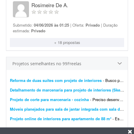
Rosimeire De A.
Submetido:
04/06/2026 às 01:25
| Oferta:
Privado
| Duração
estimada:
Privado
+ 18 propostas
Projetos semelhantes no 99Freelas
Reforma de duas suítes com projeto de interiores
- Busco profissional de arquitetura ou design de interiores para elaborar o projeto executivo completo da reforma de duas suítes e do ambiente integrado de estar e jantar, com dimensões...
Detalhamento de marcenaria para projeto de interiores (SketchUp)
Projeto de corte para marcenaria - cozinha
- Preciso desenvolver o projeto de móveis da minha casa. Espero que o profissional proponha soluções baseadas nas medidas do ambiente e gere um projeto de corte compatível...
Móveis planejados para sala de jantar integrada com sala de TV
- Q
Projeto online de interiores para apartamento de 88 m²
- Estou em busca de um(a) designer de interiores ou arquiteto(a) para me auxiliar em um projeto online de atualização do meu apartamento. O imóvel tem 88 m² e já est...