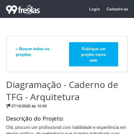
Login
Cadastre-se
« Buscar todos os
Publique um
projetos
projeto como
este
Diagramação - Caderno de
TFG - Arquitetura
27/10/2020 às 10:50
Descrição do Projeto:
Olá, procuro um profissional com habilidade e experiência em
design gráfico, de preferência que já tenha trabalhado com