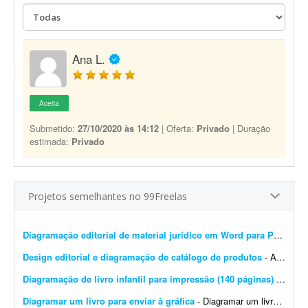
Ana L.
Aceita
Submetido:
27/10/2020 às 14:12
| Oferta:
Privado
| Duração
estimada:
Privado
Projetos semelhantes no 99Freelas
Diagramação editorial de material jurídico em Word para PDF premium
Design editorial e diagramação de catálogo de produtos
- A DistribuiBem, distribuidora de alimentos e produtos premium, está procurando um profissional de design editorial e diagramação para revisar, modernizar e manter nosso cat&aac...
Diagramação de livro infantil para impressão (140 páginas)
- Procuro um diagramador com experiência em livros infantis para diagramar um livro de aproximadamente 140 páginas. O conteúdo e as imagens já estão prontos. Precis...
Diagramar um livro para enviar à gráfica
- Diagramar um livro para enviar à gráfica. 95% do livro é texto. Formato 170x240 mm. (ao alto), compostos por: - 380 páginas impressas a 1/1 cor (preto) em ior 90 grs. -...