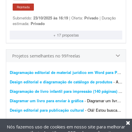
Rejeitada
Submetido:
23/10/2025 às 16:19
| Oferta:
Privado
| Duração
estimada:
Privado
+ 17 propostas
Projetos semelhantes no 99Freelas
Diagramação editorial de material jurídico em Word para PDF premium
Design editorial e diagramação de catálogo de produtos
- A DistribuiBem, distribuidora de alimentos e produtos premium, está procurando um profissional de design editorial e diagramação para revisar, modernizar e manter nosso cat&aac...
Diagramação de livro infantil para impressão (140 páginas)
- Procuro um diagramador com experiência em livros infantis para diagramar um livro de aproximadamente 140 páginas. O conteúdo e as imagens já estão prontos. Precis...
Diagramar um livro para enviar à gráfica
- Diagramar um livro para enviar à gráfica. 95% do livro é texto. Formato 170x240 mm. (ao alto), compostos por: - 380 páginas impressas a 1/1 cor (preto) em ior 90 grs. -...
Design editorial para publicação cultural
- Olá! Estou buscando um designer editorial ou diagramador para uma publicação cultural do Projeto Maracá, desenvolvido em Guaíra (SP). É importante que o p...
Nós fazemos uso de cookies em nosso site para melhorar