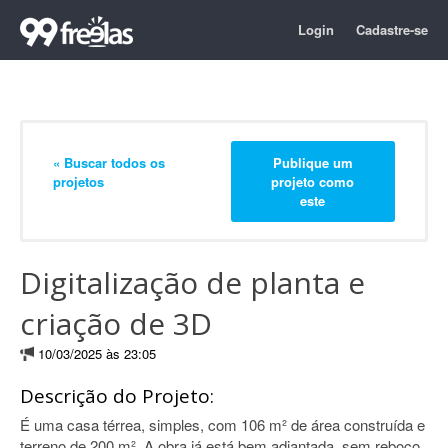
Login
Cadastre-se
« Buscar todos os
Publique um
projetos
projeto como
este
Digitalização de planta e
criação de 3D
10/03/2025 às 23:05
Descrição do Projeto:
É uma casa térrea, simples, com 106 m² de área construída e
terreno de 200 m². A obra já está bem adiantada, sem reboco,