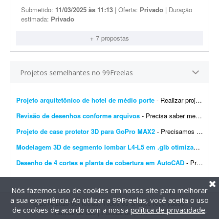
Submetido:
11/03/2025 às 11:13
| Oferta:
Privado
| Duração
estimada:
Privado
+ 7 propostas
Projetos semelhantes no 99Freelas
Projeto arquitetônico de hotel de médio porte
- Realizar projeto arquitetônico para hotel de médio porte e entregar os desenhos técnicos realizados em softwares de modelagem CAD/BIM. Você deverá entregar: * Rel...
Revisão de desenhos conforme arquivos
- Precisa saber mexer em Autocad, Layout, Sketchup, Excel. Conforme listagem do word dos ajustes solicitados edas fotos dos ajustes feito a mão para passar para cad, layout e excel.
Projeto de case protetor 3D para GoPro MAX2
- Precisamos do projeto 3D de um case protetor rígido para a câmera GoPro MAX2 (360°, 64 × 69,7 × 48,7 mm). O que o case precisa ter: - Envolver todo o corpo da câ...
Modelagem 3D de segmento lombar L4-L5 em .glb otimizado para WebGL
Desenho de 4 cortes e planta de cobertura em AutoCAD
- Preciso que sejam feitos 4 cortes e uma planta de cobertura. Ver arquivos em anexo. São dois pavimentos de um anexo; seguem as plantas de layout e as especificações. Necess&a...
Nós fazemos uso de cookies em nosso site para melhorar
a sua experiência. Ao utilizar a 99Freelas, você aceita o uso
@2014-2026 99Freelas. Todos os direitos reservados.
de cookies de acordo com a nossa
política de privacidade
.
Termos de uso
|
Política de privacidade