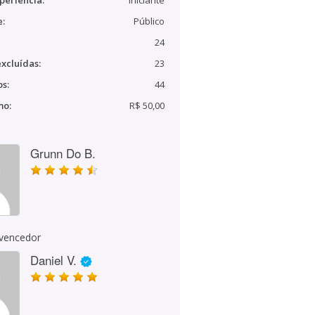
periência:
Iniciante
e:
Público
24
xcluídas:
23
s:
44
mo:
R$ 50,00
Grunn Do B.
 vencedor
Daniel V.