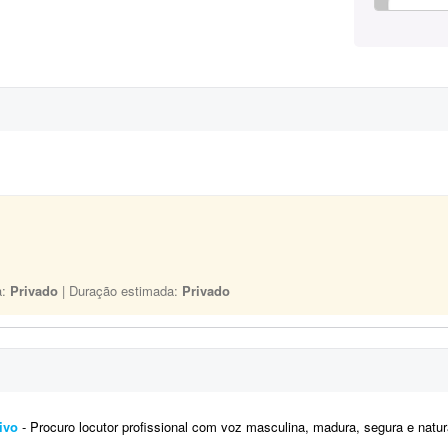
a:
Privado
| Duração estimada:
Privado
ivo
- Procuro locutor profissional com voz masculina, madura, segura e natural para a locução de um vídeo corporativo