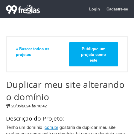
Login
Cadastre-se
« Buscar todos os
Publique um
projetos
projeto como
este
Duplicar meu site alterando
o domínio
20/05/2024 às 18:42
Descrição do Projeto:
Tenho um domínio .
com.br
gostaria de duplicar meu site
exatamente como está no domínio .br para um domínio .com,