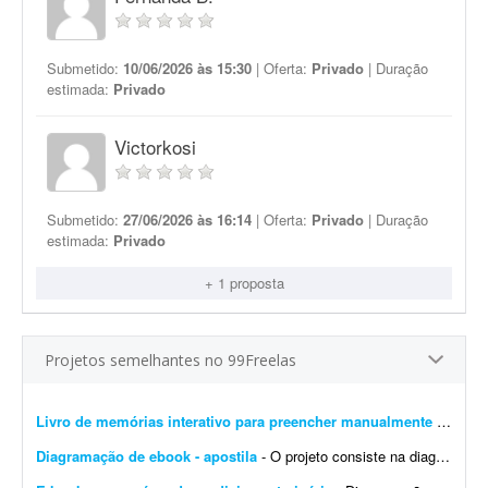
Submetido:
10/06/2026 às 15:30
| Oferta:
Privado
| Duração
estimada:
Privado
Victorkosi
Submetido:
27/06/2026 às 16:14
| Oferta:
Privado
| Duração
estimada:
Privado
+ 1 proposta
Projetos semelhantes no 99Freelas
Livro de memórias interativo para preencher manualmente
- Estou procurando um designer editorial/diagramador para desenvolver um projeto gráfico de um livro de memórias personalizado. Não é um livro com texto corrido para leit...
Diagramação de ebook - apostila
- O projeto consiste na diagramação de um ebook/livro digital (apostila) * Estimativa de páginas: Entre 30 e 50 páginas (máximo). * Referências visuais: Ser...