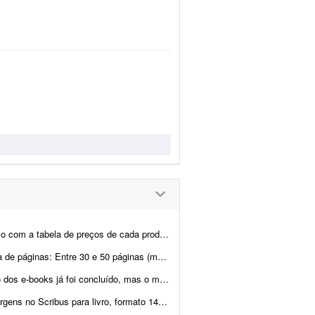
to, contendo uma página inicial de storytelling sobre como ...
 50 páginas (máximo). * Referências visuais: Ser...
ído, mas o material precisa passar pela diagramação.
gria de 5 mm e marcas de corte. Prazo: até amanhã às 14:00. T...