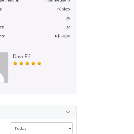
periência:
Intermediário
e:
Público
28
s:
32
mo:
R$ 50,00
Davi Fé