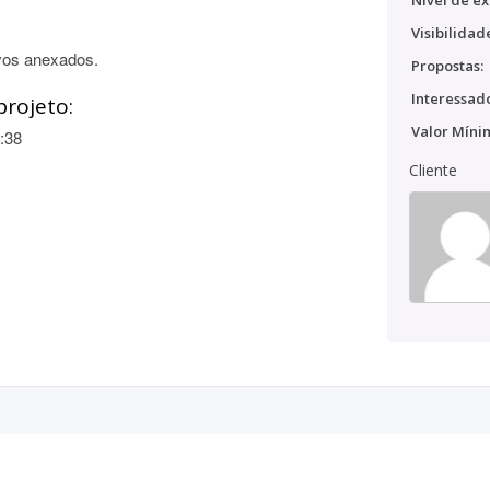
Nível de ex
Visibilidad
vos anexados.
Propostas:
Interessado
projeto:
Valor Míni
:38
Cliente