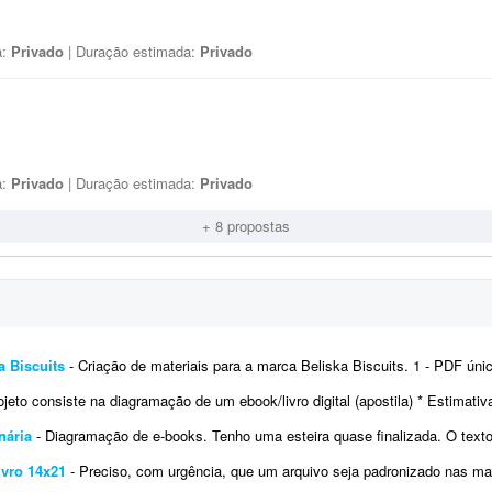
a:
Privado
| Duração estimada:
Privado
a:
Privado
| Duração estimada:
Privado
+ 8 propostas
a Biscuits
- Criação de materiais para a marca Beliska Biscuits. 1 - PDF único com a tabela de preços de cada produ
eto consiste na diagramação de um ebook/livro digital (apostila) * Estimativa de páginas: Entre 30 e
nária
- Diagramação de e-books. Tenho uma esteira quase finalizada. O texto dos e-books já foi conclu
ivro 14x21
- Preciso, com urgência, que um arquivo seja padronizado nas margens no Scribus para livro, formato 14x21, san