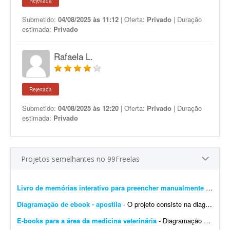
Rejeitada
Submetido:
04/08/2025 às 11:12
| Oferta:
Privado
| Duração
estimada:
Privado
Rafaela L.
Rejeitada
Submetido:
04/08/2025 às 12:20
| Oferta:
Privado
| Duração
estimada:
Privado
Projetos semelhantes no 99Freelas
Livro de memórias interativo para preencher manualmente
- Estou procurando um designer editorial/diagramador para desenvolver um projeto gráfico de um livro de memórias personalizado. Não é um livro com texto corrido para leit...
Diagramação de ebook - apostila
- O projeto consiste na diagramação de um ebook/livro digital (apostila) * Estimativa de páginas: Entre 30 e 50 páginas (máximo). * Referências visuais: Ser...
E-books para a área da medicina veterinária
- Diagramação de e-books. Tenho uma esteira quase finalizada. O texto dos e-books já foi concluído, mas o material precisa passar pela diagramação.