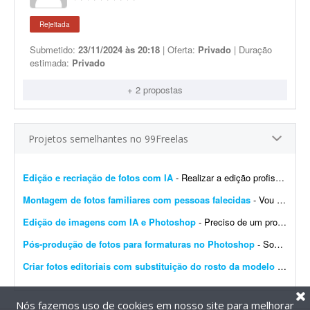
Rejeitada
Submetido:
23/11/2024 às 20:18
| Oferta:
Privado
| Duração
estimada:
Privado
+ 2 propostas
Projetos semelhantes no 99Freelas
Edição e recriação de fotos com IA
- Realizar a edição profissional das fotos originais dos produtos e criar novas versões das imagens utilizando inteligência artificial (IA), explorando diferentes cen&aacut...
Montagem de fotos familiares com pessoas falecidas
- Vou enviar fotos de familiares falecidos para montar imagens com os filhos e filhas atuais. Serão cerca de 12 montagens, com as pessoas abraçadas e sorrindo. Qual o valor e o prazo d...
Edição de imagens com IA e Photoshop
- Preciso de um profissional com habilidades em IA para geração de imagens realistas e profissionais para meu site. Possuo cerca de 250 produtos (móveis em madeira e estofados) q...
Pós-produção de fotos para formaturas no Photoshop
- Somos uma empresa de eventos de formatura e produzimos materiais impressos e digitais. Preciso de um profissional de edição no Photoshop (Lightroom é opcional, mas ajuda no fl...
Criar fotos editoriais com substituição do rosto da modelo
- Procuro profissional que trabalhe com ferramentas como Flux Kontext, ChatGPT (GPT-5 + geração de imagens), Krea AI ou Freepik AI Suite para gerar um editorial de 5 a 8 fotos, utilizan...
Nós fazemos uso de cookies em nosso site para melhorar