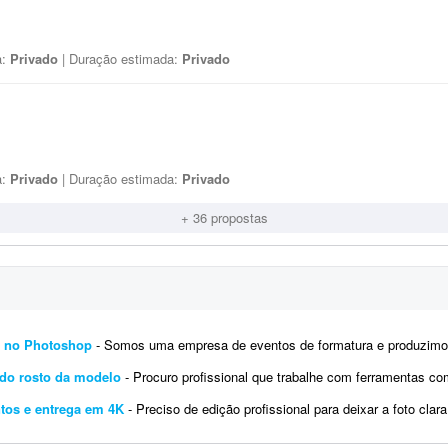
a:
Privado
| Duração estimada:
Privado
a:
Privado
| Duração estimada:
Privado
+ 36 propostas
s no Photoshop
- Somos uma empresa de eventos de formatura e produzimos materiais impressos e digitais. Preciso de um profis
o do rosto da modelo
- Procuro profissional que trabalhe com ferramentas como Flux Kontext, ChatGPT (GPT-5 + geração de imagens), K
ntos e entrega em 4K
- Preciso de edição profissional para deixar a foto clara e com aspecto realista, mantend