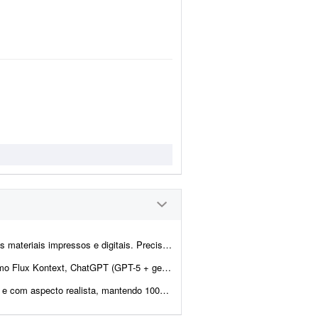
sional de edição no Photoshop (Lightroom é opcional, mas ajuda no fl...
rea AI ou Freepik AI Suite para gerar um editorial de 5 a 8 fotos, utilizan...
o 100% da proporção original. Serviços desejados: - Remoção ...