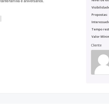
Nível de ex
tante/família e aniversários.
Visibilidad
Propostas:
Interessado
Tempo rest
Valor Míni
Cliente