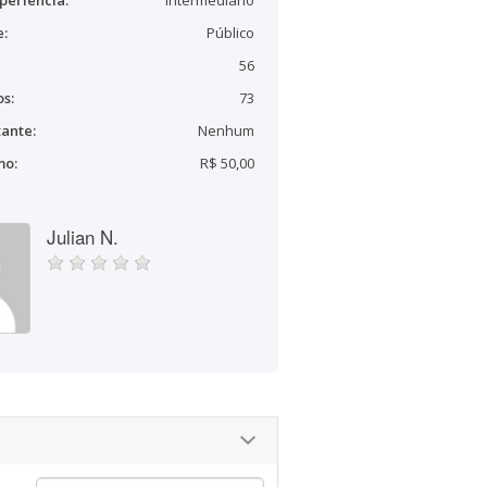
periência:
Intermediário
e:
Público
56
s:
73
ante:
Nenhum
mo:
R$ 50,00
Julian N.