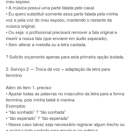
meu esposo
• A música possui uma parte falada pelo casal.
• Eu quero substituir somente essa parte falada pela minha
voz e pela voz do meu esposo, mantendo o restante da
música original.
• Ou seja: o profissional precisará remover a fala original e
inserir a nossa fala (que enviarei em áudio separado).
• Sem alterar a melodia ou a letra cantada.
? Solicito orçamento apenas para esta primeira opção isolada.
2. Serviço 2 — Troca da voz + adaptação da letra para
feminino
Além do item 1, preciso:
• Ajustar todas as palavras no masculino da letra para a forma
feminina, pois minha bebê é menina.
Exemplos:
• “tão sonhado” ? “tão sonhada”
• “tão esperado” ? “tão esperada”
• Nesse caso talvez seja necessário regravar algum trecho ou
a música toda cantada para encaixar na métrica.