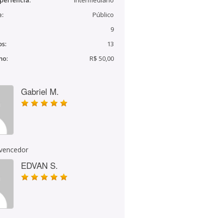
periência:
Intermediário
e:
Público
9
s:
13
mo:
R$ 50,00
Gabriel M.
 vencedor
EDVAN S.