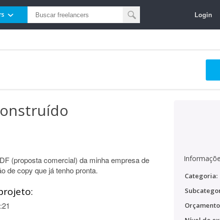
Login
rs
construído
Informaçõe
PDF (proposta comercial) da minha empresa de
ão de copy que já tenho pronta.
Categoria:
projeto:
Subcategor
:21
Orçamento