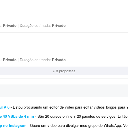
a:
Privado
| Duração estimada:
Privado
a:
Privado
| Duração estimada:
Privado
+ 3 propostas
GTA 6
- Estou procurando um editor de vídeo para editar vídeos longos para YouTube, mais especificamente sobre GT
s e 40 VSLs de 4 min
- São 20 cursos online + 20 pacotes de serviços. Então, precisarei criar, para cada item, 1 criativo de 3
p no Instagram
- Quero um vídeo para divulgar meu grupo do WhatsApp. Vou passar como quero que fique, pois são m