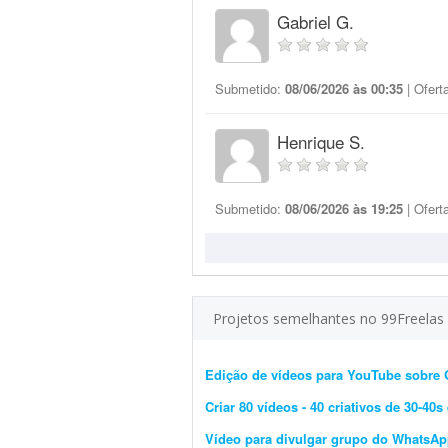
Gabriel G.
Submetido:
08/06/2026 às 00:35
| Ofert
Henrique S.
Submetido:
08/06/2026 às 19:25
| Ofert
Projetos semelhantes no 99Freelas
Edição de vídeos para YouTube sobre 
Criar 80 vídeos - 40 criativos de 30-40
Vídeo para divulgar grupo do WhatsAp