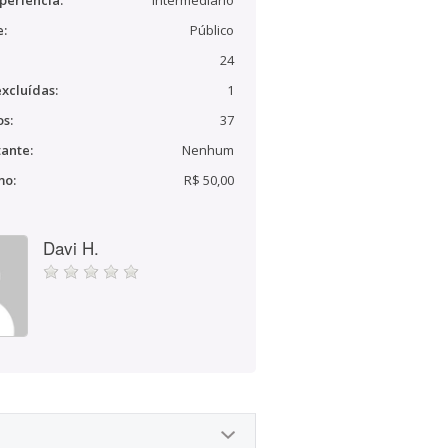
periência:
Intermediário
e:
Público
24
xcluídas:
1
s:
37
ante:
Nenhum
mo:
R$ 50,00
Davi H.