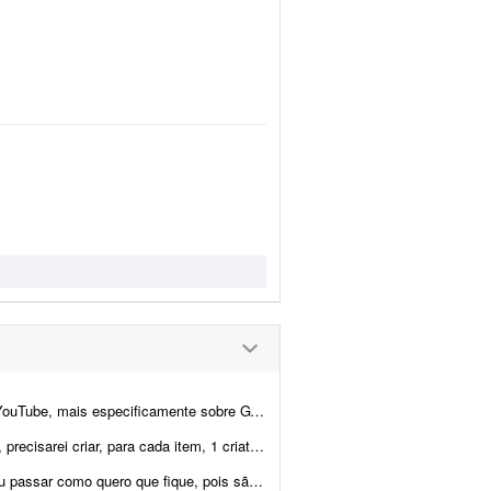
A 6. A edição não precisa ser muito sofisticada. Procuro...
0s a 40s + 1 VSL de 4 min a 4 min 30s. Total = 40 criativos + 40 VSL = ...
uitas informações e fornecerei todas as instruções necess&aa...