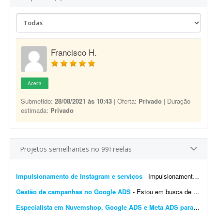
Francisco H.
Aceita
Submetido:
28/08/2021 às 10:43
| Oferta:
Privado
| Duração
estimada:
Privado
Projetos semelhantes no 99Freelas
Impulsionamento de Instagram e serviços
- Impulsionamento de um Instagram. O serviço seria impulsionar o serviço de decoração em festas, além de uma remodelagem do Instagram.
Gestão de campanhas no Google ADS
- Estou em busca de uma pessoa para gerenciar campanhas no Google Ads para os projetos que estou desenvolvendo. Preciso que crie as campanhas, gerencie-as e analise os dados para obter os melhores re...
Especialista em Nuvemshop, Google ADS e Meta ADS para loja de suplementos