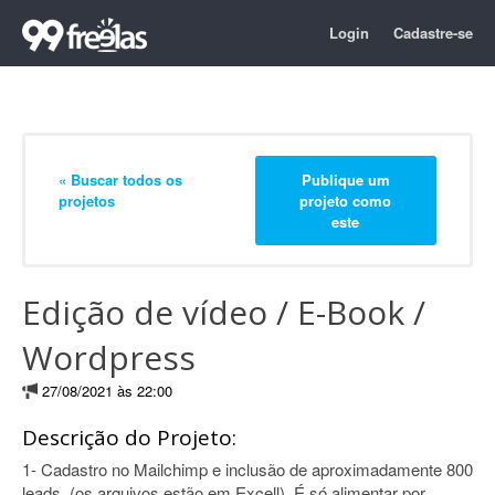
Login
Cadastre-se
« Buscar todos os
Publique um
projetos
projeto como
este
Edição de vídeo / E-Book /
Wordpress
27/08/2021 às 22:00
Descrição do Projeto:
1- Cadastro no Mailchimp e inclusão de aproximadamente 800
leads. (os arquivos estão em Excell). É só alimentar por