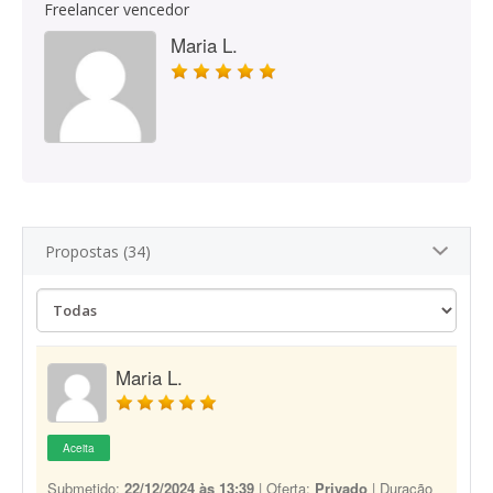
Freelancer vencedor
Maria L.
Propostas (34)
Maria L.
Aceita
Submetido:
22/12/2024 às 13:39
| Oferta:
Privado
| Duração