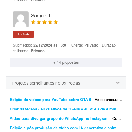
Samuel D
Rejeitada
Submetido:
22/12/2024 às 13:01
| Oferta:
Privado
| Duração
estimada:
Privado
+ 14 propostas
Projetos semelhantes no 99Freelas
Edição de vídeos para YouTube sobre GTA 6
- Estou procurando um editor de vídeo para editar vídeos longos para YouTube, mais especificamente sobre GTA 6. A edição não precisa ser muito sofisticada. Procuro...
Criar 80 vídeos - 40 criativos de 30-40s e 40 VSLs de 4 min
- São 20 cursos online + 20 pacotes de serviços. Então, precisarei criar, para cada item, 1 criativo de 30s a 40s + 1 VSL de 4 min a 4 min 30s. Total = 40 criativos + 40 VSL = ...
Vídeo para divulgar grupo do WhatsApp no Instagram
- Quero um vídeo para divulgar meu grupo do WhatsApp. Vou passar como quero que fique, pois são muitas informações e fornecerei todas as instruções necess&aa...
Edição e pós-produção de vídeo com IA generativa e animação
- E