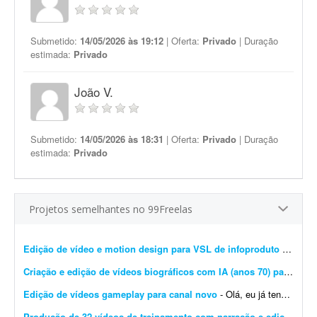
Submetido:
14/05/2026 às 19:12
| Oferta:
Privado
| Duração
estimada:
Privado
João V.
Submetido:
14/05/2026 às 18:31
| Oferta:
Privado
| Duração
estimada:
Privado
Projetos semelhantes no 99Freelas
Edição de vídeo e motion design para VSL de infoproduto
- Estamos em busca de um editor de vídeo e motion designer talentoso e detalhista para assumir a pós-produção de um curso digital. O projeto consiste na ediç&atild...
Criação e edição de vídeos biográficos com IA (anos 70) para YouTube
Edição de vídeos gameplay para canal novo
- Olá, eu já tenho um canal e gostaria de começar a alimentar um segundo canal de games com uma estética mais dark, no estilo do 'kksaiko'. https://youtube.com/...
Produção de 32 vídeos de treinamento com narração e edição
- Pre