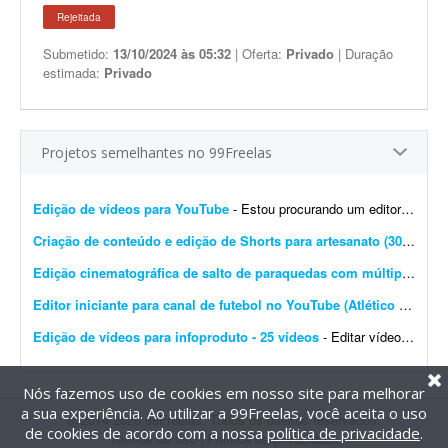
Rejeitada
Submetido:
13/10/2024 às 05:32
| Oferta:
Privado
| Duração
estimada:
Privado
Projetos semelhantes no 99Freelas
Edição de vídeos para YouTube
- Estou procurando um editor de vídeo para editar vídeos longos para YouTube. A edição não precisa ser muito sofisticada. Procuro algo simples, dinâmico e ag...
Criação de conteúdo e edição de Shorts para artesanato (30 vídeos/mês)
Edição cinematográfica de salto de paraquedas com múltiplas câmeras
Editor iniciante para canal de futebol no YouTube (Atlético Mineiro)
Edição de vídeos para infoproduto - 25 vídeos
- Editar vídeos para o meu infoproduto/curso online. Deve saber manusear os principais editores de vídeo. - Produção e edição de 25 vídeos. - Experi&...
Nós fazemos uso de cookies em nosso site para melhorar
a sua experiência. Ao utilizar a 99Freelas, você aceita o uso
@2014-2026 99Freelas. Todos os direitos reservados.
de cookies de acordo com a nossa
política de privacidade
.
Termos de uso
|
Política de privacidade