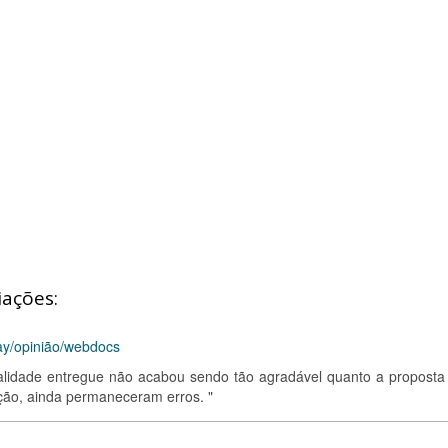
iações:
ay/opinião/webdocs
qualidade entregue não acabou sendo tão agradável quanto a proposta
eção, ainda permaneceram erros. "