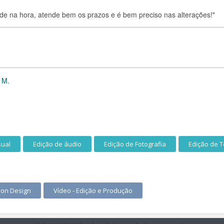
nde na hora, atende bem os prazos e é bem preciso nas alterações!"
 M.
sual
Edição de áudio
Edição de Fotografia
Edição de T
ion Design
Vídeo - Edição e Produção