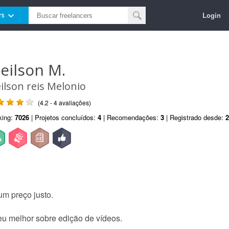
Login
rs
leilson M.
eilson reis Melonio
(4.2 - 4 avaliações)
king:
7026
| Projetos concluídos:
4
| Recomendações:
3
| Registrado desde:
2
um preço justo.
eu melhor sobre edição de vídeos.