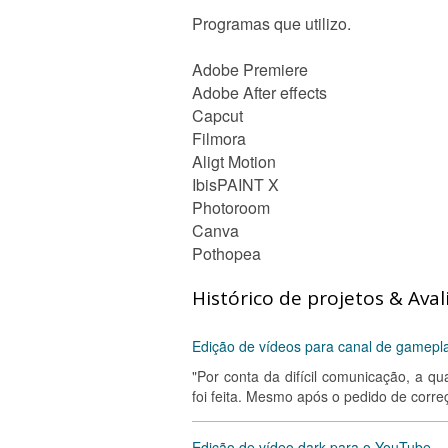
Programas que utilizo.
Adobe Premiere
Adobe After effects
Capcut
Filmora
Aligt Motion
IbisPAINT X
Photoroom
Canva
Pothopea
Histórico de projetos & Aval
Edição de vídeos para canal de gamepl
"Por conta da difícil comunicação, a 
foi feita. Mesmo após o pedido de corr
Edição de vídeo dark para o YouTube