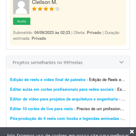
Cleilson M.
Aceita
Submetido:
04/09/2023 às 02:23
| Oferta:
Privado
| Duração
estimada:
Privado
Projetos semelhantes no 99Freelas
Edição de reels e vídeo final de palestra
- Edição de Reels e vídeo final de palestra Estamos buscando um editor de vídeo com experiência em conteúdo para redes sociais para trabalhar na ediç&...
Editar aulas em cortes profissionais para redes sociais
- Estou buscando um(a) editor(a) de vídeo para criar uma parceria recorrente na transformação de minhas aulas e treinamentos técnicos em conteúdos curtos para redes...
Editor de vídeo para projetos de arquitetura e engenharia
- Estamos buscando um(a) editor(a) de vídeo experiente para atuar em um projeto de grande porte de uma empresa do segmento de arquitetura e engenharia. O profissional será respons&aacut...
Editar 10 cortes de live para reels
- Preciso de um profissional para auxiliar um cliente na divulgação de lives no Instagram. O cliente está iniciando um projeto piloto e precisa de uma pessoa de mídias so...
Pós-produção de 4 reels com hooks e legendas animadas
- Estamos procurando um freelancer para realizar a pós-produção de quatro vídeos no formato Reels. Os conteúdos estão divididos da seguinte forma: * 3 v&ia...
Nós fazemos uso de cookies em nosso site para melhorar