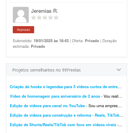
Jeremias R.
Rejeitada
Submetido:
19/01/2025 às 18:43
| Oferta:
Privado
| Duração
estimada:
Privado
Projetos semelhantes no 99Freelas
Criação de hooks e legendas para 5 vídeos curtos de entrevistas
- 
Vídeo de homenagem para aniversário de 2 anos
- Vou realizar o aniversário do meu filho de 2 anos na próxima sexta-feira. Gostaria de um vídeo animado contando a minha história com minha esposa (namoro e casamento), a...
Edição de vídeos para canal no YouTube
- Sou uma empresa à procura de editor de vídeo para canal no YouTube. Preciso de pessoas disponíveis para fazer esse trabalho para mim, pois não tenho tempo nem disponibil...
Edição de vídeos para construção e reforma - Reels, TikTok e anúncios
Edição de Shorts/Reels/TikTok com foco em vídeos virais
- Olá! Meu nome é Arthur e sou proprietário da Carioca Artesanato, uma marca especializada em peças artesanais feitas com pedras naturais, cristais e resina. Estou procur...