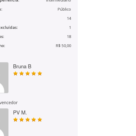
periência:
Intermediário
e:
Público
14
xcluídas:
1
s:
18
mo:
R$ 50,00
Bruna B
 vencedor
PV M.