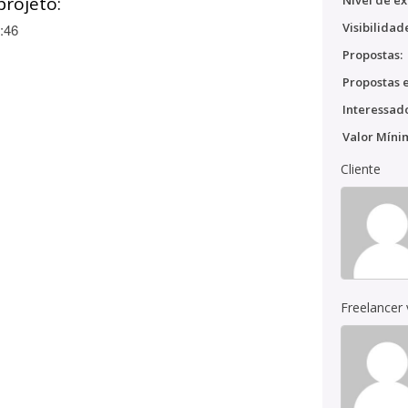
projeto:
Nível de ex
Visibilidad
:46
Propostas:
Propostas e
Interessado
Valor Míni
Cliente
Freelancer