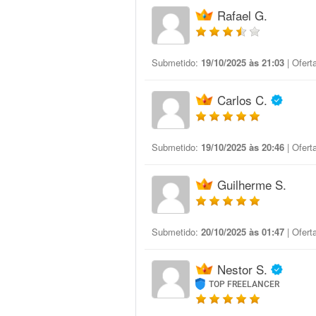
Rafael G.
Submetido:
19/10/2025 às 21:03
| Ofert
Carlos C.
Submetido:
19/10/2025 às 20:46
| Ofert
Guilherme S.
Submetido:
20/10/2025 às 01:47
| Ofert
Nestor S.
TOP FREELANCER