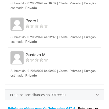
Submetido:
07/06/2026 às 16:32
| Oferta:
Privado
| Duração
estimada:
Privado
Pedro L.
Submetido:
07/06/2026 às 22:48
| Oferta:
Privado
| Duração
estimada:
Privado
Gustavo M.
Submetido:
21/06/2026 às 02:30
| Oferta:
Privado
| Duração
estimada:
Privado
Projetos semelhantes no 99Freelas
Edição de vídeos para YouTube sobre GTA 6
- Estou procurando um editor de vídeo para editar vídeos longos para YouTube, mais especificamente sobre GTA 6. A edição não precisa ser muito sofisticada. Procuro...