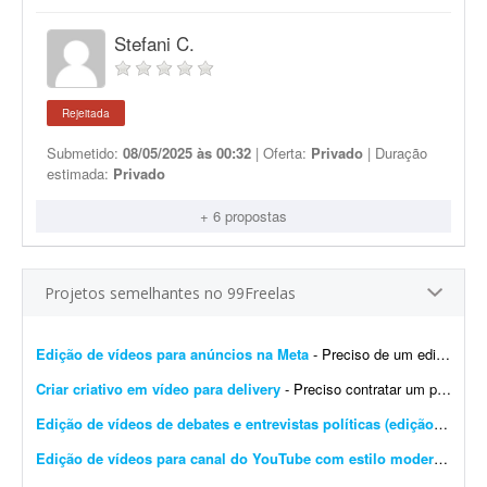
Stefani C.
Rejeitada
Submetido:
08/05/2025 às 00:32
| Oferta:
Privado
| Duração
estimada:
Privado
+ 6 propostas
Projetos semelhantes no 99Freelas
Edição de vídeos para anúncios na Meta
- Preciso de um editor(a) com experiência na edição de criativos em vídeo voltados para anúncios na Meta. Preciso de alguém competente que entregue este proj...
Criar criativo em vídeo para delivery
- Preciso contratar um profissional para editar e/ou produzir um criativo em vídeo para tráfego pago (Instagram/Facebook), focado em delivery de espetinho, marmitinhas e pão de a...
Edição de vídeos de debates e entrevistas políticas (edição simples)
Edição de vídeos para canal do YouTube com estilo moderno
- Pre