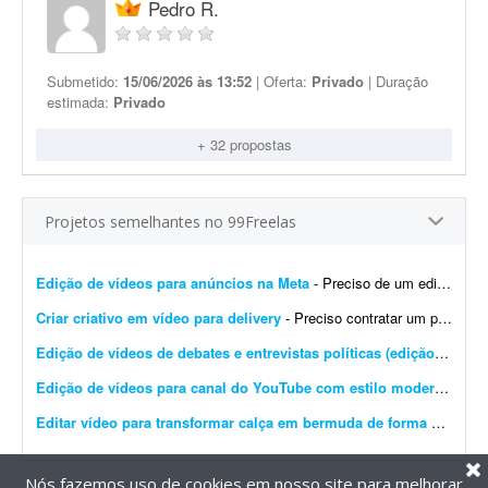
Pedro R.
Submetido:
15/06/2026 às 13:52
| Oferta:
Privado
| Duração
estimada:
Privado
+ 32 propostas
Projetos semelhantes no 99Freelas
Edição de vídeos para anúncios na Meta
- Preciso de um editor(a) com experiência na edição de criativos em vídeo voltados para anúncios na Meta. Preciso de alguém competente que entregue este proj...
Criar criativo em vídeo para delivery
- Preciso contratar um profissional para editar e/ou produzir um criativo em vídeo para tráfego pago (Instagram/Facebook), focado em delivery de espetinho, marmitinhas e pão de a...
Edição de vídeos de debates e entrevistas políticas (edição simples)
Edição de vídeos para canal do YouTube com estilo moderno
- Pre
Editar vídeo para transformar calça em bermuda de forma natural
-
Nós fazemos uso de cookies em nosso site para melhorar