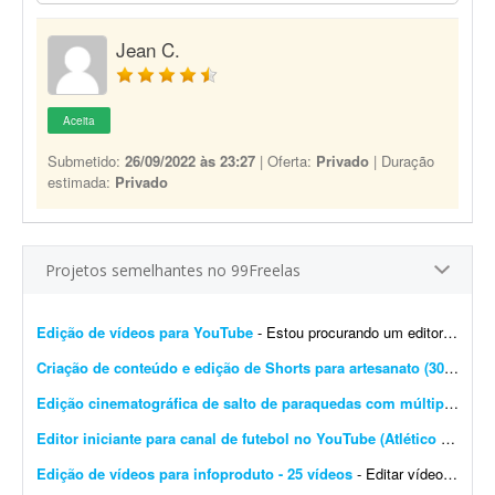
Jean C.
Aceita
Submetido:
26/09/2022 às 23:27
| Oferta:
Privado
| Duração
estimada:
Privado
Projetos semelhantes no 99Freelas
Edição de vídeos para YouTube
- Estou procurando um editor de vídeo para editar vídeos longos para YouTube. A edição não precisa ser muito sofisticada. Procuro algo simples, dinâmico e ag...
Criação de conteúdo e edição de Shorts para artesanato (30 vídeos/mês)
Edição cinematográfica de salto de paraquedas com múltiplas câmeras
Editor iniciante para canal de futebol no YouTube (Atlético Mineiro)
Edição de vídeos para infoproduto - 25 vídeos
- Editar vídeos para o meu infoproduto/curso online. Deve saber manusear os principais editores de vídeo. - Produção e edição de 25 vídeos. - Experi&...