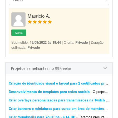
Mauricio A.
Aceita
Submetido:
13/09/2022 às 19:44
| Oferta:
Privado
| Duração
estimada:
Privado
Projetos semelhantes no 99Freelas
Criação de identidade visual e layout para 2 certificados profissionais
Desenvolvimento de templates para redes sociais
- O projeto consiste em: Dar continuidade a uma identidade visual já existente (logotipo, paleta e tipografia já estão prontos). Já possuem brand kit pronto e a demo da p...
Criar overlays personalizadas para transmissões na Twitch
- Procuro um designer gráfico talentoso para criar um conjunto completo de overlays personalizadas para minhas transmissões na Twitch. O objetivo é aprimorar a experiência ...
Criar banners e miniaturas para curso em área de membros
- Preci
Criar thumbnails para YouTube - GTA RP
- Estamos procurando um(a) designer de thumbnails experiente e criativo(a) para fazer parte da nossa equipe! Buscamos alguém que já tenha experiência com conteúdo de games...