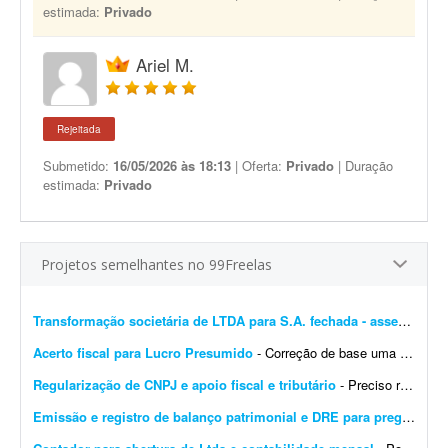
estimada:
Privado
Ariel M.
Rejeitada
Submetido:
16/05/2026 às 18:13
| Oferta:
Privado
| Duração
estimada:
Privado
Projetos semelhantes no 99Freelas
Transformação societária de LTDA para S.A. fechada - assessoria completa
Acerto fiscal para Lucro Presumido
- Correção de base uma única vez. Total de 9.266 itens - Regime: Lucro Presumido - Custo para atender a 01 loja. Sistema de retaguarda: Albatros - Contabilidade: SJT. - CNPJ: 03...
Regularização de CNPJ e apoio fiscal e tributário
- Preciso regularizar um CNPJ que está como INAPTO. Ele está parado há alguns meses e gostaria de avaliar se vale a pena regularizá-lo ou encerrá-lo. Além d...
Emissão e registro de balanço patrimonial e DRE para pregão
- Est