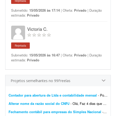
Rejeitada
Submetido:
15/05/2026 às 17:14
| Oferta:
Privado
| Duração
estimada:
Privado
Victoria C.
Rejeitada
Submetido:
15/05/2026 às 16:47
| Oferta:
Privado
| Duração
estimada:
Privado
Projetos semelhantes no 99Freelas
Contador para abertura de Ltda e contabilidade mensal
- Português: Procuro um contador ou escritório de contabilidade para uma Ltda em constituição no Rio de Janeiro, com sócio estrangeiro não residente (belga)....
Alterar nome da razão social do CNPJ
- Olá, Faz 4 dias que abri um CNPJ novo no Simples Nacional. Precisei abrir uma conta no TikTok e o CPF aparece com meu nome de casada; por isso houve divergência no nome registrado na ...
Fechamento contábil para empresas do Simples Nacional
- - Fechamento contábil de 30 empresas do Simples Nacional, referente a 2025. - Entrega com contas conciliadas e demonstrativo de composição de contas. - Empresas prestadoras de ...