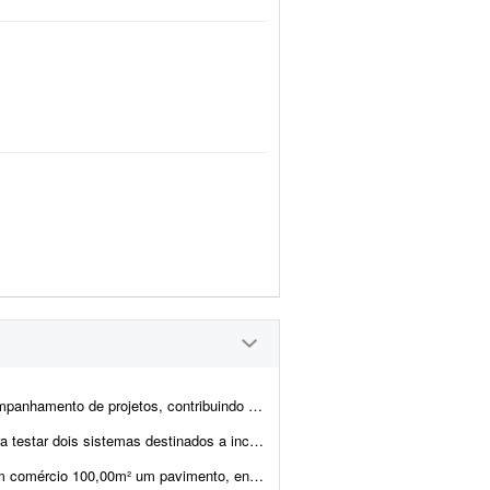
mente para a execução das demandas e garantindo qualidade, preci...
e construtoras de pequeno e médio porte, cuja dor já foi mapeada. Mesmo não sendo r...
rojeto arquitetônico. Preciso detalhamentos fundação (sapatas isoladas), Vigas bal...