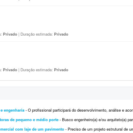
a:
Privado
| Duração estimada:
Privado
a:
Privado
| Duração estimada:
Privado
 e engenharia
- O profissional participará do desenvolvimento, análise e acompanhamento de projetos, contribuindo tecnica
toras de pequeno e médio porte
- Busco engenheiro(a) e/ou arquiteto(a) para testar dois sistemas destinados a incorporadoras 
comercial com laje de um pavimento
- Preciso de um projeto estrutural de um comércio 100,00m² um pavimento, enviarei o p