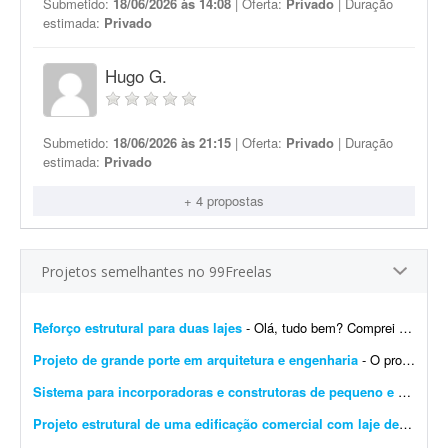
Submetido:
18/06/2026 às 14:08
| Oferta:
Privado
| Duração
estimada:
Privado
Hugo G.
Submetido:
18/06/2026 às 21:15
| Oferta:
Privado
| Duração
estimada:
Privado
+ 4 propostas
Projetos semelhantes no 99Freelas
Reforço estrutural para duas lajes
- Olá, tudo bem? Comprei uma casa recentemente que está precisando de reforma; porém, há duas lajes para as quais gostaria de uma opinião sobre que tipo de refor&cc...
Projeto de grande porte em arquitetura e engenharia
- O profissional participará do desenvolvimento, análise e acompanhamento de projetos, contribuindo tecnicamente para a execução das demandas e garantindo qualidade, preci...
Sistema para incorporadoras e construtoras de pequeno e médio porte
Projeto estrutural de uma edificação comercial com laje de um pavimento