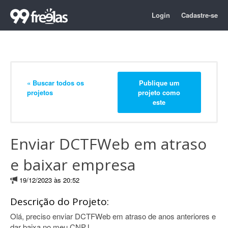
Login
Cadastre-se
« Buscar todos os
Publique um
projetos
projeto como
este
Enviar DCTFWeb em atraso
e baixar empresa
19/12/2023 às 20:52
Descrição do Projeto:
Olá, preciso enviar DCTFWeb em atraso de anos anteriores e
dar baixa no meu CNPJ.