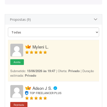
Propostas (9)
Myleni L.
Aceita
Submetido:
15/06/2026 às 19:47
| Oferta:
Privado
| Duração
estimada:
Privado
Adson J S.
TOP FREELANCER PLUS
Rejeitada