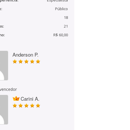
periência:
Especialista
e:
Público
18
s:
21
mo:
R$ 60,00
Anderson P.
 vencedor
Carini A.