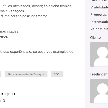
Nível de ex
títulos otimizados, descrição e ficha técnica).
Visibilidad
ços e variações.
Propostas:
ara melhorar o posicionamento.
Interessado
Valor Míni
mas citadas.
erce.
Cliente
do sua experiência e, se possível, exemplos de
Freelancer
Gerenciamento de Estoque
SEO
projeto:
:13