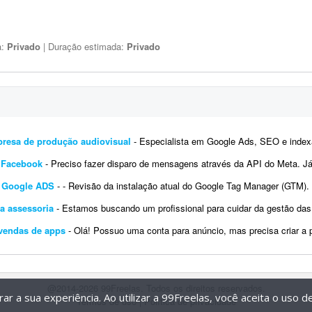
a:
Privado
| Duração estimada:
Privado
resa de produção audiovisual
- Especialista em Google Ads, SEO e indexação para empresa de produção audiovisual. A Ca
 Facebook
- Preciso fazer disparo de mensagens através da API do Meta. Já tenho o sistema, no entanto meu Business Manag
e Google ADS
- - Revisão da instalação atual do Google Tag Manager (GTM). - Integração entre o GTM, o Google
a assessoria
- Estamos buscando um profissional para cuidar da gestão das contas de nossos clientes no Mercado Livr
 vendas de apps
- Olá! Possuo uma conta para anúncio, mas precisa criar a página. O produto é um app de assinatur
@2014-2026 99Freelas. Todos os direitos reservados.
r a sua experiência. Ao utilizar a 99Freelas, você aceita o uso 
Termos de uso
|
Política de privacidade