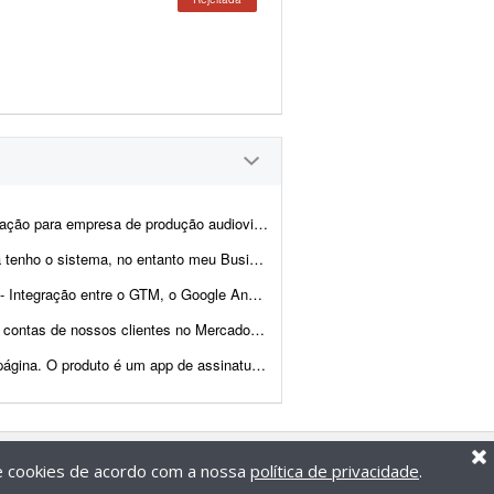
sa de Filmes está buscando um profissional experiente para estruturar e ger...
er do Facebook está desorganizado, com muitas contas de portfó...
 Analytics 4 (GA4) e o Google Ads. - Configuração das p...
e. ### Atividades * Gestão e otimização dos anúncios; * Cria...
a para leitores. Gostaria de alguém que já tivesse experi&ec...
de cookies de acordo com a nossa
política de privacidade
.