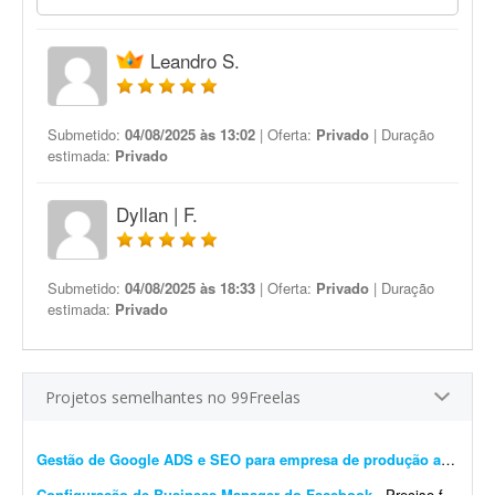
Leandro S.
Submetido:
04/08/2025 às 13:02
| Oferta:
Privado
| Duração
estimada:
Privado
Dyllan | F.
Submetido:
04/08/2025 às 18:33
| Oferta:
Privado
| Duração
estimada:
Privado
Projetos semelhantes no 99Freelas
Gestão de Google ADS e SEO para empresa de produção audiovisual
Configuração de Business Manager do Facebook
- Preciso fazer disparo de mensagens através da API do Meta. Já tenho o sistema, no entanto meu Business Manager do Facebook está desorganizado, com muitas contas de portfó...