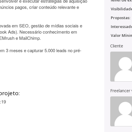
Nível de ex
senvolver e executar estratégias de aquisição
úncios pagos, criar conteúdo relevante e
Visibilidad
Propostas:
vada em SEO, gestão de mídias sociais e
Interessado
ook Ads). Necessário conhecimento em
Valor Míni
SEMrush e MailChimp.
Cliente
s em 3 meses e capturar 5.000 leads no pré-
Freelancer
projeto:
:19