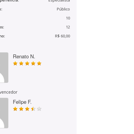
periência:
Especialista
e:
Público
10
s:
12
mo:
R$ 60,00
Renato N.
 vencedor
Felipe F.