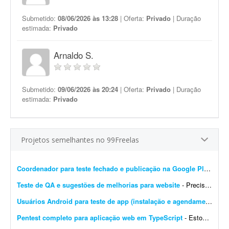
Submetido:
08/06/2026 às 13:28
| Oferta:
Privado
| Duração
estimada:
Privado
Arnaldo S.
Submetido:
09/06/2026 às 20:24
| Oferta:
Privado
| Duração
estimada:
Privado
Projetos semelhantes no 99Freelas
Coordenador para teste fechado e publicação na Google Play
- Pre
Teste de QA e sugestões de melhorias para website
- Preciso de um profissional de QA/testes de software para realizar análise completa do meu website, incluindo identificação de bugs e possíveis melhorias. O site foi dese...
Usuários Android para teste de app (instalação e agendamento)
- E
Pentest completo para aplicação web em TypeScript
- Estou procurando um profissional experiente em pentest web para realizar uma avaliação completa de segurança em uma aplicação desenvolvida em TypeScript. Tecnolo...