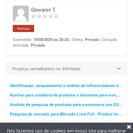
Giovanni T.
Rejeitada
Submetido:
14/08/2024 às 20:33
| Oferta:
Privado
| Duração
estimada:
Privado
Projetos semelhantes no 99Freelas
Identificação, ranqueamento e análise de influenciadores de cosplay
Auxiliar para curadoria de produtos e alimentos para e-commerce
-
Analista de pesquisa de produtos para e-commerce nos EUA
- Sobr
Pesquisa de mercado para Mercado Livre Full - Product hunting
- 
Nós fazemos uso de cookies em nosso site para melhorar