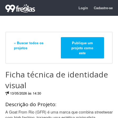
Login
Cadastre-se
« Buscar todos os
Publique um
projetos
projeto como
este
Ficha técnica de identidade
visual
13/05/2026 às 14:30
Descrição do Projeto:
A Goat From Rio (GFR) é uma marca que combina streetwear
com high fashion, trazendo uma estética minimalista,