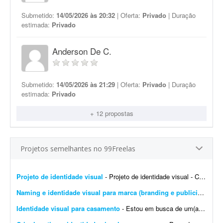
Submetido:
14/05/2026 às 20:32
| Oferta:
Privado
| Duração
estimada:
Privado
Anderson De C.
Submetido:
14/05/2026 às 21:29
| Oferta:
Privado
| Duração
estimada:
Privado
+ 12 propostas
Projetos semelhantes no 99Freelas
Projeto de identidade visual
- Projeto de identidade visual - CJ Gonçalves 1. Sobre o projeto Estamos desenvolvendo a nova identidade visual da CJ Gonçalves, uma empresa do segmento imobiliário que atua co...
Naming e identidade visual para marca (branding e publicidade)
- 
Identidade visual para casamento
- Estou em busca de um(a) designer para desenvolver a identidade visual para o meu casamento. O estilo será inspirado no universo medieval/encantado; temos como referência O Senhor dos A...