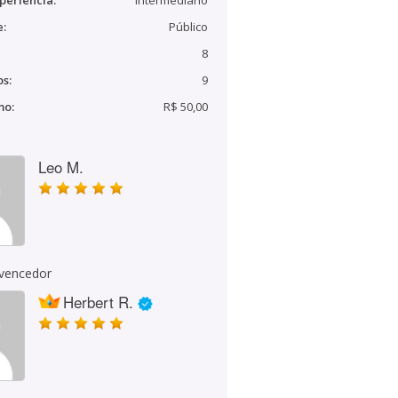
periência:
Intermediário
e:
Público
8
s:
9
mo:
R$ 50,00
Leo M.
 vencedor
Herbert R.