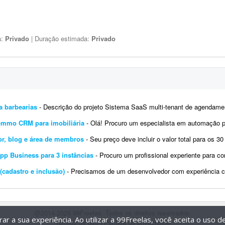
a:
Privado
| Duração estimada:
Privado
a barbearias
- Descrição do projeto Sistema SaaS multi-tenant de agendamento para barbearias - ou seja, uma única platafo
ommo CRM para imobiliária
- Olá! Procuro um especialista em automação para estruturar o ecossistema digital da imobiliári
or, blog e área de membros
- Seu preço deve incluir o valor total para os 30 sites: - Instalar e configurar o site e o e-mail na Host
pp Business para 3 instâncias
- Procuro um profissional experiente para configurar, validar e testar 3 instâncias da API Oficial d
cadastro e inclusão)
- Precisamos de um desenvolvedor com experiência comprovada em integração com os sistemas da ANTT (RN
@2014-2026 99Freelas. Todos os direitos reservados.
r a sua experiência. Ao utilizar a 99Freelas, você aceita o uso 
Termos de uso
|
Política de privacidade