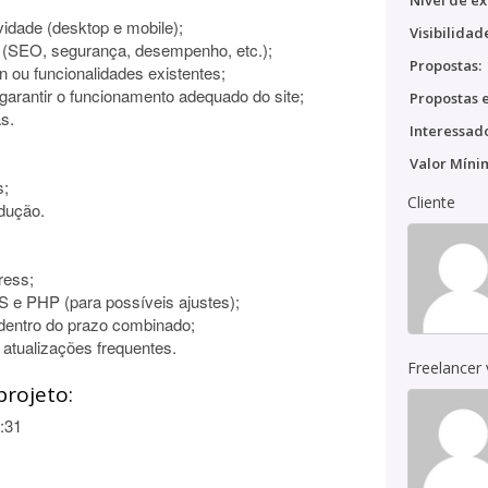
Nível de ex
ividade (desktop e mobile);
Visibilidad
s (SEO, segurança, desempenho, etc.);
Propostas:
 ou funcionalidades existentes;
garantir o funcionamento adequado do site;
Propostas e
s.
Interessado
Valor Míni
s;
Cliente
dução.
ress;
e PHP (para possíveis ajustes);
e dentro do prazo combinado;
atualizações frequentes.
Freelancer
projeto:
:31