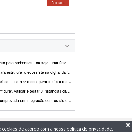
Rejeitada
rma que atende várias barbearias diferentes, cada uma com seus...
a. Atualmente recebo leads do site, Instagram e WhatsApp e preciso centraliz...
Gator, depois instalar o WordPress. Eu fornecerei o logotipo, os textos e as informa&...
o WhatsApp Business, deixando todo o ambiente pronto para uso. O freelancer será resp...
TRC - Registro Nacional de Transportadores Rodoviários de Cargas), espe...
de cookies de acordo com a nossa
política de privacidade
.