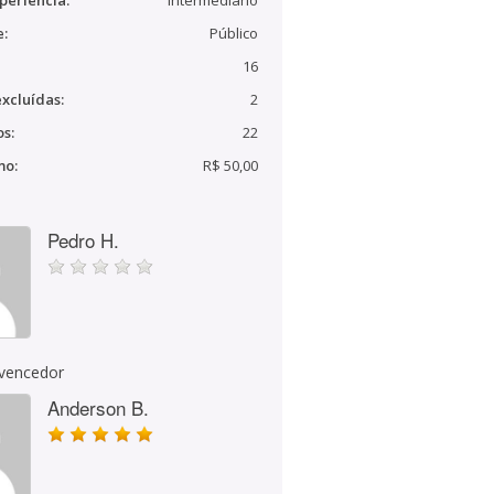
periência:
Intermediário
e:
Público
16
xcluídas:
2
s:
22
mo:
R$ 50,00
Pedro H.
 vencedor
Anderson B.