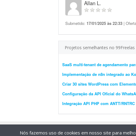
Allan L.
Submetido:
17/01/2025 às 22:33
| Ofert
Projetos semelhantes no 99Freelas
SaaS multi-tenant de agendamento par
Implementação de n8n integrado ao K
Criar 30 sites WordPress com Element
Configuração da API Oficial do WhatsA
Integração API PHP com ANTT/RNTRC (
Nós fazemos uso de cookies em nosso site para melhora