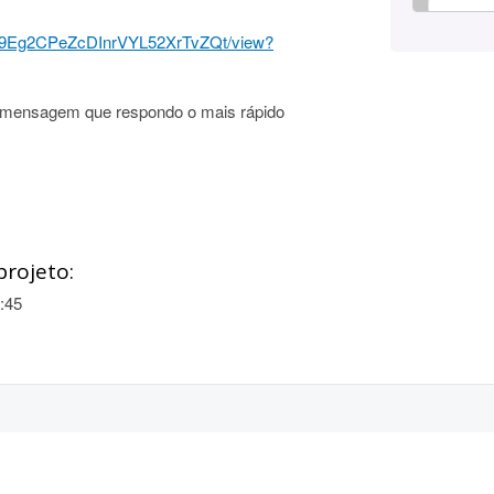
77Te9Eg2CPeZcDInrVYL52XrTvZQt/view?
 mensagem que respondo o mais rápido
projeto:
:45