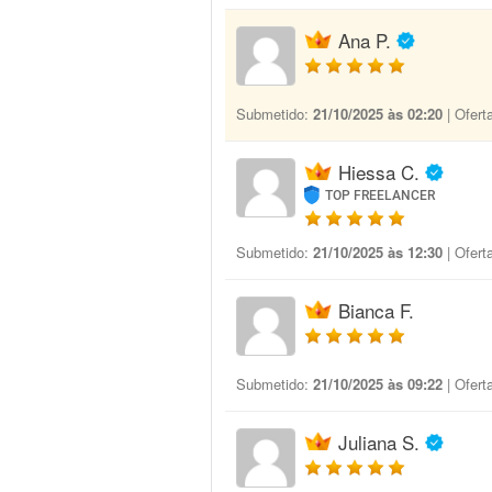
Ana P.
Submetido:
21/10/2025 às 02:20
| Ofert
Hiessa C.
TOP FREELANCER
Submetido:
21/10/2025 às 12:30
| Ofert
Bianca F.
Submetido:
21/10/2025 às 09:22
| Ofert
Juliana S.