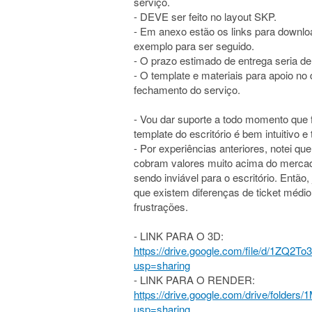
serviço.
- DEVE ser feito no layout SKP.
- Em anexo estão os links para downloa
exemplo para ser seguido.
- O prazo estimado de entrega seria de 
- O template e materiais para apoio n
fechamento do serviço.
- Vou dar suporte a todo momento que 
template do escritório é bem intuitivo 
- Por experiências anteriores, notei qu
cobram valores muito acima do mercad
sendo inviável para o escritório. Então,
que existem diferenças de ticket médio 
frustrações.
- LINK PARA O 3D:
https://drive.google.com/file/d/1Z
usp=sharing
- LINK PARA O RENDER:
https://drive.google.com/drive/fol
usp=sharing