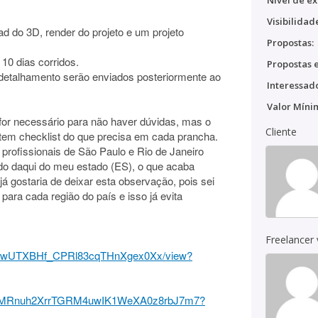
Nível de ex
Visibilidad
d do 3D, render do projeto e um projeto
Propostas:
10 dias corridos.
Propostas e
o detalhamento serão enviados posteriormente ao
Interessado
Valor Míni
for necessário para não haver dúvidas, mas o
Cliente
e tem checklist do que precisa em cada prancha.
e profissionais de São Paulo e Rio de Janeiro
o daqui do meu estado (ES), o que acaba
 já gostaria de deixar esta observação, pois sei
para cada região do país e isso já evita
Freelancer
Q2To3wUTXBHf_CPRl83cqTHnXgex0Xx/view?
ders/1MRnuh2XrrTGRM4uwIK1WeXA0z8rbJ7m7?