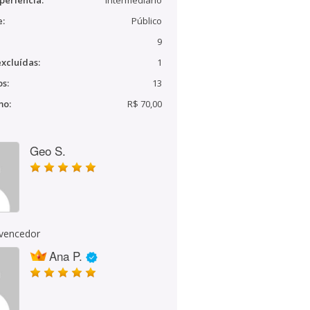
periência:
Intermediário
e:
Público
9
xcluídas:
1
s:
13
mo:
R$ 70,00
Geo S.
 vencedor
Ana P.