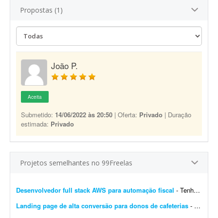
Propostas (1)
João P.
Aceita
Submetido:
14/06/2022 às 20:50
| Oferta:
Privado
| Duração
estimada:
Privado
Projetos semelhantes no 99Freelas
Desenvolvedor full stack AWS para automação fiscal
- Tenho uma plataforma de automação fiscal rodando em AWS - ela pega os dados do sistema do cliente, calcula os impostos e emite a nota fiscal automaticamente. Preciso de alguém...
Landing page de alta conversão para donos de cafeterias
- Sou gestor de tráfego especializado em cafeterias e cafés e preciso de uma landing page de alta conversão para captar leads (donos de cafeterias) que chegam pelos meus an&uacut...