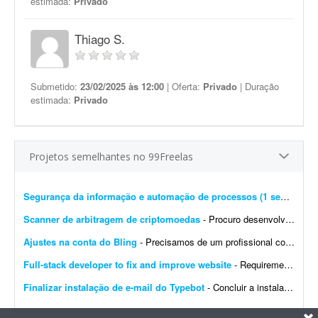
estimada:
Privado
Thiago S.
Submetido:
23/02/2025 às 12:00
| Oferta:
Privado
| Duração
estimada:
Privado
Projetos semelhantes no 99Freelas
Segurança da informação e automação de processos (1 semana)
- 
Scanner de arbitragem de criptomoedas
- Procuro desenvolvedor full stack para criar uma plataforma profissional e scanner de arbitragem de criptomoedas, semelhante às principais soluções internacionais do mercado, po...
Ajustes na conta do Bling
- Precisamos de um profissional com experiência em e-commerce e em configurações no Bling. Atualmente temos a conta de um cliente integrada com loja própria, Mercado Livre,...
Full-stack developer to fix and improve website
- Requirements: - Basic to intermediate full-stack development skills - Experience with front-end and back-end web development - Ability to troubleshoot bugs and make small improvements - Good commu...
Finalizar instalação de e-mail do Typebot
- Concluir a instalação de e-mail do Typebot. Configurar SMTP, validar o envio de mensagens e integrar a funcionalidade com a instância atual. Entregar documentação ...