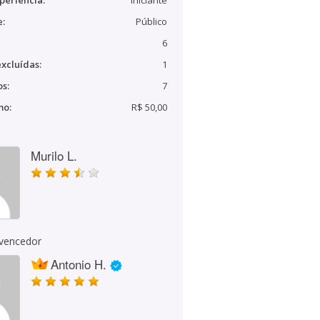
periência:
Iniciante
e:
Público
6
xcluídas:
1
s:
7
mo:
R$ 50,00
Murilo L.
 vencedor
Antonio H.