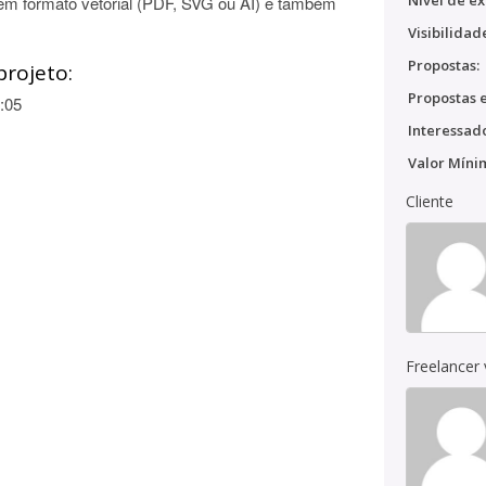
Nível de ex
 em formato vetorial (PDF, SVG ou AI) e também
Visibilidad
Propostas:
projeto:
Propostas e
:05
Interessado
Valor Míni
Cliente
Freelancer