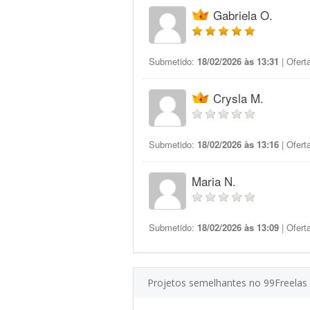
Gabriela O.
Submetido:
18/02/2026 às 13:31
| Ofert
Crysla M.
Submetido:
18/02/2026 às 13:16
| Ofert
Maria N.
Submetido:
18/02/2026 às 13:09
| Ofert
Projetos semelhantes no 99Freelas