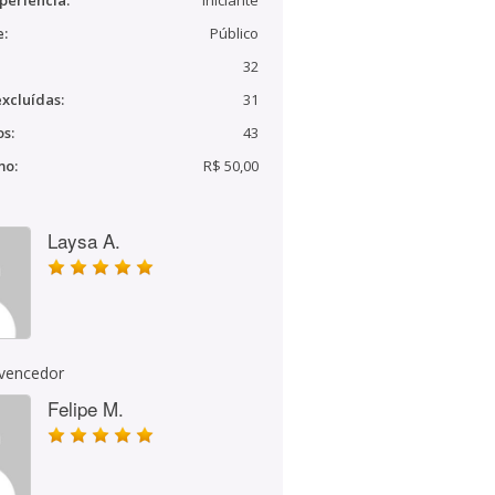
periência:
Iniciante
e:
Público
32
xcluídas:
31
s:
43
mo:
R$ 50,00
Laysa A.
 vencedor
Felipe M.