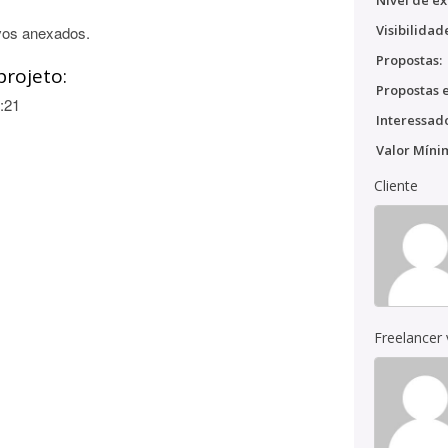
Nível de ex
Visibilidad
vos anexados.
Propostas:
projeto:
Propostas e
:21
Interessado
Valor Míni
Cliente
Freelancer