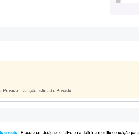
a:
Privado
| Duração estimada:
Privado
ts e reels
- Procuro um designer criativo para definir um estilo de edição para meus posts e Reels. Já tenho uma ideia d