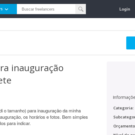
Login
rs
ara inauguração
ete
Informaçõe
Categoria:
idi o tamanho) para inauguração da minha
inauguração, os horários e fotos. Bem simples
Subcategor
s para indicar.
Orçamento