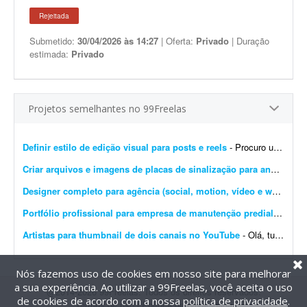
Rejeitada
Submetido:
30/04/2026 às 14:27
| Oferta:
Privado
| Duração
estimada:
Privado
Projetos semelhantes no 99Freelas
Definir estilo de edição visual para posts e reels
- Procuro um designer criativo para definir um estilo de edição para meus posts e Reels. Já tenho uma ideia das cores e da tipografia que quero utilizar e preciso de algué...
Criar arquivos e imagens de placas de sinalização para anúncios
-
Designer completo para agência (social, motion, vídeo e web)
- Som
Portfólio profissional para empresa de manutenção predial
- Projet
Artistas para thumbnail de dois canais no YouTube
- Olá, tudo bem? Adoraria ver o trabalho de algum artista que faça boas thumbnails, por favor mande exemplos, eu adoraria ver!! Gosto muito de thumbnails desenhadas e um dos canais &e...
Nós fazemos uso de cookies em nosso site para melhorar
a sua experiência. Ao utilizar a 99Freelas, você aceita o uso
@2014-2026 99Freelas. Todos os direitos reservados.
de cookies de acordo com a nossa
política de privacidade
.
Termos de uso
|
Política de privacidade