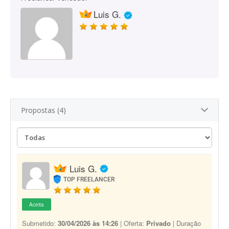
Luis G.
Propostas (4)
Luis G.
TOP FREELANCER
Aceita
Submetido:
30/04/2026 às 14:26
| Oferta:
Privado
| Duração